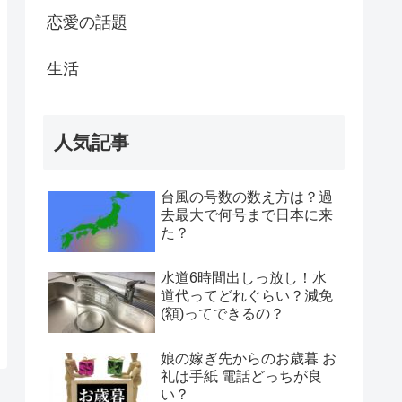
恋愛の話題
生活
人気記事
台風の号数の数え方は？過
去最大で何号まで日本に来
た？
水道6時間出しっ放し！水
道代ってどれぐらい？減免
(額)ってできるの？
娘の嫁ぎ先からのお歳暮 お
礼は手紙 電話どっちが良
い？