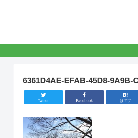
6361D4AE-EFAB-45D8-9A9B-
Twitter
Facebook
はてブ