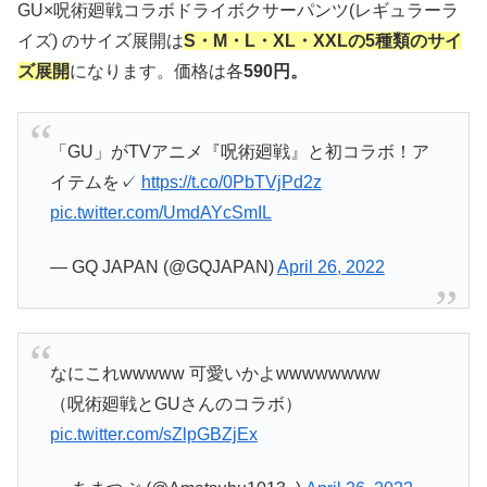
GU×呪術廻戦コラボドライボクサーパンツ(レギュラーラ
イズ) のサイズ展開は
S・M・L・XL・XXLの5種類のサイ
ズ展開
になります。価格は各
590円。
「GU」がTVアニメ『呪術廻戦』と初コラボ！ア
イテムを✓
https://t.co/0PbTVjPd2z
pic.twitter.com/UmdAYcSmIL
— GQ JAPAN (@GQJAPAN)
April 26, 2022
なにこれwwwww 可愛いかよwwwwwwww
（呪術廻戦とGUさんのコラボ）
pic.twitter.com/sZlpGBZjEx