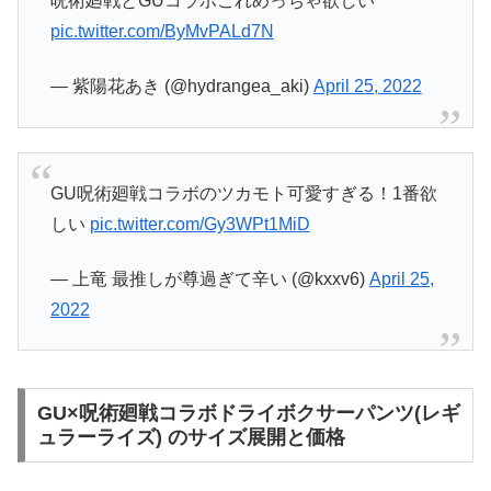
呪術廻戦とGUコラボこれめっちゃ欲しい
pic.twitter.com/ByMvPALd7N
— 紫陽花あき (@hydrangea_aki)
April 25, 2022
GU呪術廻戦コラボのツカモト可愛すぎる！1番欲
しい
pic.twitter.com/Gy3WPt1MiD
— 上竜 最推しが尊過ぎて辛い (@kxxv6)
April 25,
2022
GU×呪術廻戦コラボドライボクサーパンツ(レギ
ュラーライズ) のサイズ展開と価格