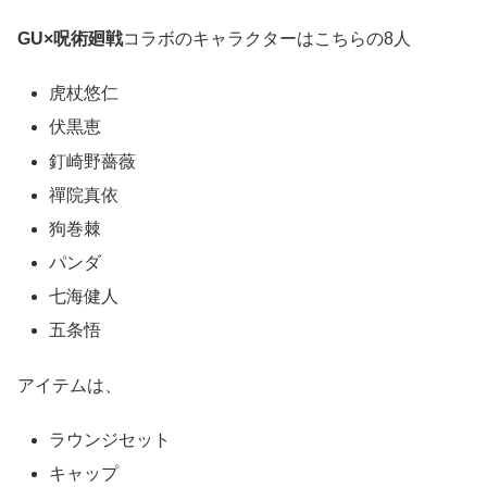
GU×呪術廻戦
コラボのキャラクターはこちらの8人
虎杖悠仁
伏黒恵
釘崎野薔薇
禪院真依
狗巻棘
パンダ
七海健人
五条悟
アイテムは、
ラウンジセット
キャップ