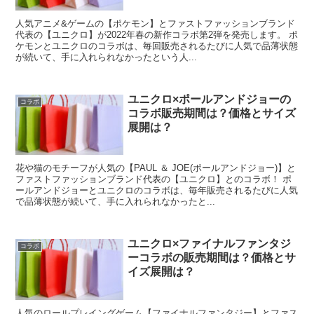
人気アニメ&ゲームの【ポケモン】とファストファッションブランド
代表の【ユニクロ】が2022年春の新作コラボ第2弾を発売します。 ポ
ケモンとユニクロのコラボは、毎回販売されるたびに人気で品薄状態
が続いて、手に入れられなかったという人...
ユニクロ×ポールアンドジョーの
コラボ
コラボ販売期間は？価格とサイズ
展開は？
花や猫のモチーフが人気の【PAUL ＆ JOE(ポールアンドジョー)】と
ファストファッションブランド代表の【ユニクロ】とのコラボ！ ポ
ールアンドジョーとユニクロのコラボは、毎年販売されるたびに人気
で品薄状態が続いて、手に入れられなかったと...
ユニクロ×ファイナルファンタジ
コラボ
ーコラボの販売期間は？価格とサ
イズ展開は？
人気のロールプレイングゲーム【ファイナルファンタジー】とファス