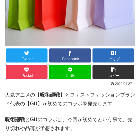
Twitter
Facebook
はてブ
Pocket
LINE
コピー
2022.04.27
人気アニメの【
呪術廻戦
】とファストファッションブラン
ド代表の【
GU
】が初めてのコラボを発売します。
呪術廻戦
と
GU
のコラボは、今回が初めてという事で、売
り切れや品薄が予想されます。