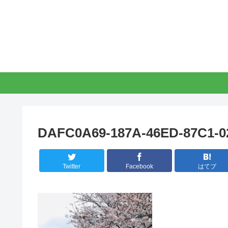
DAFC0A69-187A-46ED-87C1-0
Twitter
Facebook
はてブ