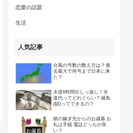
恋愛の話題
生活
人気記事
台風の号数の数え方は？過
去最大で何号まで日本に来
た？
水道6時間出しっ放し！水
道代ってどれぐらい？減免
(額)ってできるの？
娘の嫁ぎ先からのお歳暮 お
礼は手紙 電話どっちが良
い？