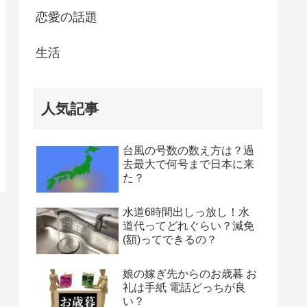
恋愛の話題
生活
人気記事
台風の号数の数え方は？過
去最大で何号まで日本に来
た？
水道6時間出しっ放し！水
道代ってどれぐらい？減免
(額)ってできるの？
娘の嫁ぎ先からのお歳暮 お
礼は手紙 電話どっちが良
い？