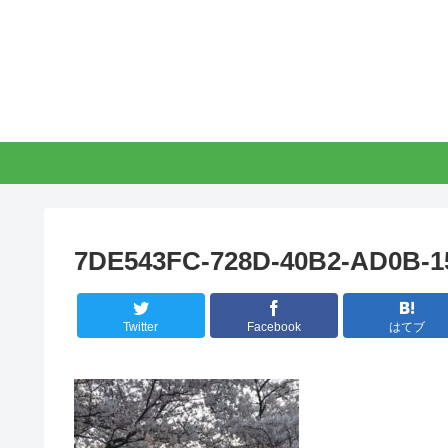
7DE543FC-728D-40B2-AD0B-
Twitter
Facebook
はてブ