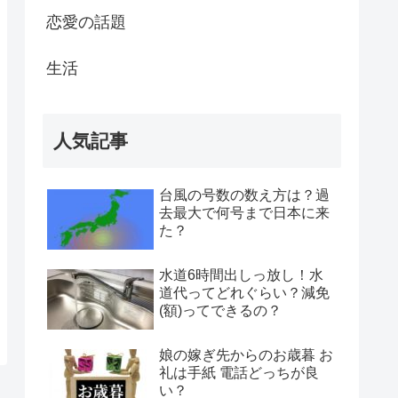
恋愛の話題
生活
人気記事
台風の号数の数え方は？過
去最大で何号まで日本に来
た？
水道6時間出しっ放し！水
道代ってどれぐらい？減免
(額)ってできるの？
娘の嫁ぎ先からのお歳暮 お
礼は手紙 電話どっちが良
い？