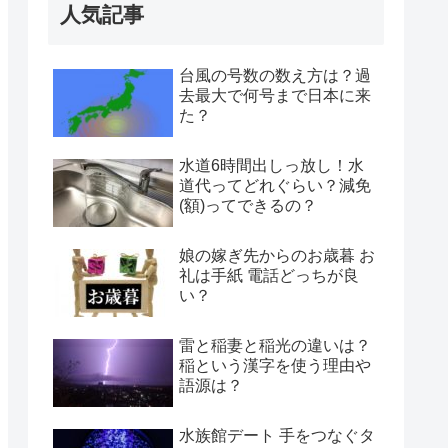
人気記事
台風の号数の数え方は？過
去最大で何号まで日本に来
た？
水道6時間出しっ放し！水
道代ってどれぐらい？減免
(額)ってできるの？
娘の嫁ぎ先からのお歳暮 お
礼は手紙 電話どっちが良
い？
雷と稲妻と稲光の違いは？
稲という漢字を使う理由や
語源は？
水族館デート 手をつなぐタ