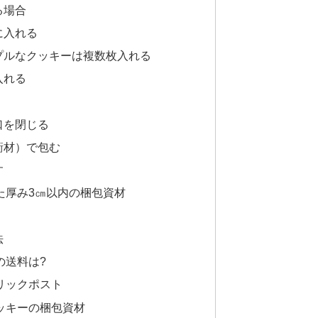
る場合
に入れる
プルなクッキーは複数枚入れる
入れる
口を閉じる
衝材）で包む
す
た厚み3㎝以内の梱包資材
？
法
の送料は?
リックポスト
ッキーの梱包資材