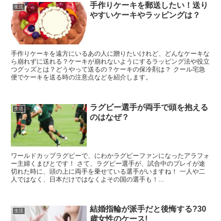
手作りケーキを郵送したい！送り
生活
やすいケーキやラッピングは？
手作りケーキを遠方にいるあの人に贈りたいけれど、どんなケーキな
ら崩れずに送れる？ケーキが崩れないようにするラッピング法や役立
つグッズとは？どうやって送るの？ケーキの保冷剤は？ クール宅急
便でケーキを送る時の注意点などを紹介します。
ラグビー選手が両手で頭を抱える
生活
のはなぜ？
ワールドカップラグビーで、にわかラグビーファンになったアラフォ
ー主婦くまびとです！ さて、ラグビー選手が、試合中のプレイが途
切れた時に、頭の上に両手を乗せている選手がいますね！ 一人や二
人ではなく、日本だけではなくよその国の選手も！...
結婚指輪が派手だと後悔する?30
生活
歳女性のケース!