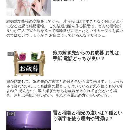
結婚式で指輪の交換をしてから、片時もははずすことなく付けるよう
になると思う結婚指輪。 この結婚指輪を作る段階で、どんな指輪が
良いか二人で宝石店を巡って指輪選びに行ったというカップルも多い
のではないでしょうか？ お店によっていろんなデザイン...
娘の嫁ぎ先からのお歳暮 お礼は
生活
手紙 電話どっちが良い？
娘が結婚して、嫁ぎ先のご家族との付き合いも出て来ます。しょっち
ゅう会わないにしても嫁側の親としてはいろいろと気を使うものです
よね？ そんな中、娘の嫁ぎ先からお歳暮が送られてきたという場
合、お礼は手紙が良いのか、それとも電話の方が良いのか？...
雷と稲妻と稲光の違いは？稲とい
生活
う漢字を使う理由や語源は？