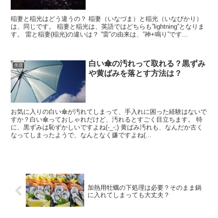
稲妻と稲光はどう違うの？ 稲妻（いなづま）と稲光（いなびかり）
は、同じです。 稲妻と稲光は、英語ではどちらも”lightning”となりま
す。 雷と稲妻(稲光)の違いは？ ”雷”の由来は、”神+鳴り”です...
白い傘の汚れって取れる？黒ずみ
生活
や黄ばみを落とす方法は？
お気に入りの白い傘が汚れてしまって、手入れに困った経験はないで
すか？白い傘っておしゃれだけど、汚れるとすごく目立ちます。 特
に、黒ずみは恥ずかしいですよね(-_-;) 黄ばみ汚れも、なんだか古く
なってしまったようで、なんとなく嫌ですよね(...
加熱用牡蠣の下処理は必要？そのまま鍋
に入れてしまっても大丈夫？