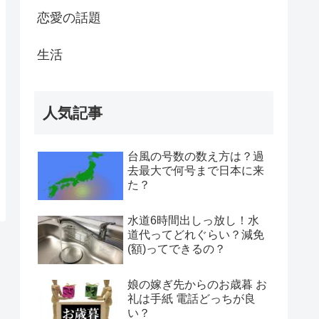
恋愛の話題
生活
人気記事
台風の号数の数え方は？過
去最大で何号まで日本に来
た？
水道6時間出しっ放し！水
道代ってどれぐらい？減免
(額)ってできるの？
娘の嫁ぎ先からのお歳暮 お
礼は手紙 電話どっちが良
い？