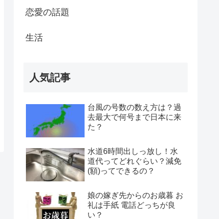
恋愛の話題
生活
人気記事
台風の号数の数え方は？過
去最大で何号まで日本に来
た？
水道6時間出しっ放し！水
道代ってどれぐらい？減免
(額)ってできるの？
娘の嫁ぎ先からのお歳暮 お
礼は手紙 電話どっちが良
い？