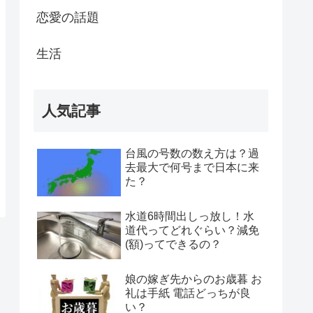
恋愛の話題
生活
人気記事
台風の号数の数え方は？過
去最大で何号まで日本に来
た？
水道6時間出しっ放し！水
道代ってどれぐらい？減免
(額)ってできるの？
娘の嫁ぎ先からのお歳暮 お
礼は手紙 電話どっちが良
い？