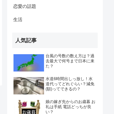
恋愛の話題
生活
人気記事
台風の号数の数え方は？過
去最大で何号まで日本に来
た？
水道6時間出しっ放し！水
道代ってどれぐらい？減免
(額)ってできるの？
娘の嫁ぎ先からのお歳暮 お
礼は手紙 電話どっちが良
い？