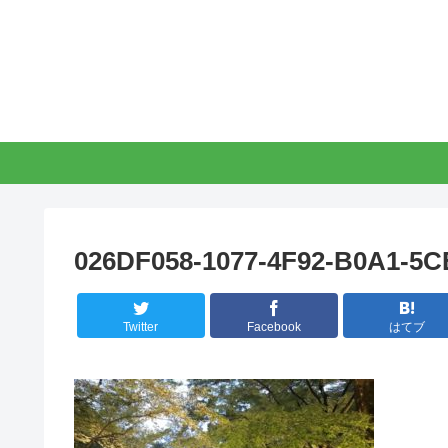
026DF058-1077-4F92-B0A1-5
Twitter
Facebook
はてブ