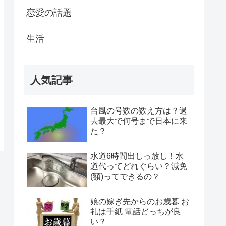
恋愛の話題
生活
人気記事
台風の号数の数え方は？過
去最大で何号まで日本に来
た？
水道6時間出しっ放し！水
道代ってどれぐらい？減免
(額)ってできるの？
娘の嫁ぎ先からのお歳暮 お
礼は手紙 電話どっちが良
い？