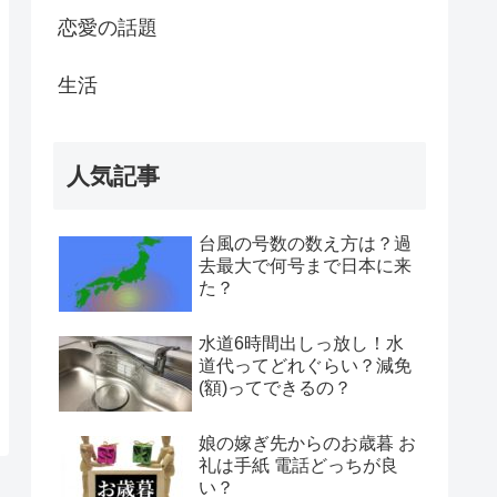
恋愛の話題
生活
人気記事
台風の号数の数え方は？過
去最大で何号まで日本に来
た？
水道6時間出しっ放し！水
道代ってどれぐらい？減免
(額)ってできるの？
娘の嫁ぎ先からのお歳暮 お
礼は手紙 電話どっちが良
い？