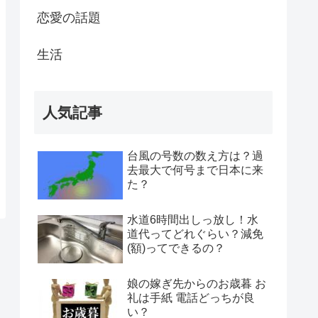
恋愛の話題
生活
人気記事
台風の号数の数え方は？過
去最大で何号まで日本に来
た？
水道6時間出しっ放し！水
道代ってどれぐらい？減免
(額)ってできるの？
娘の嫁ぎ先からのお歳暮 お
礼は手紙 電話どっちが良
い？