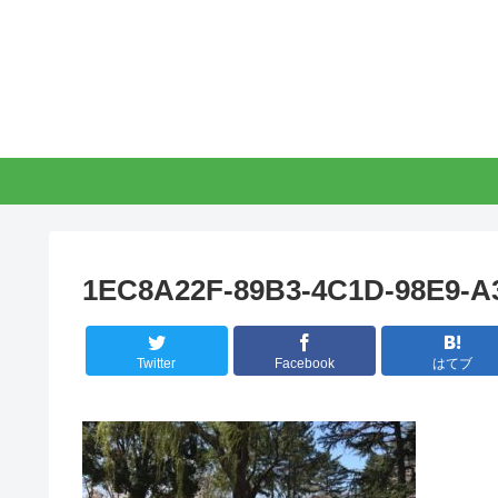
1EC8A22F-89B3-4C1D-98E9-
Twitter
Facebook
はてブ