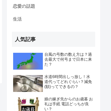
恋愛の話題
生活
人気記事
台風の号数の数え方は？過
去最大で何号まで日本に来
た？
水道6時間出しっ放し！水
道代ってどれぐらい？減免
(額)ってできるの？
娘の嫁ぎ先からのお歳暮 お
礼は手紙 電話どっちが良
い？