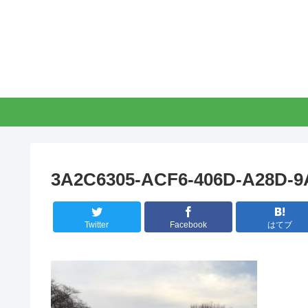
3A2C6305-ACF6-406D-A28D-
Twitter
Facebook
はてブ