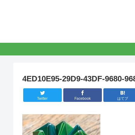
4ED10E95-29D9-43DF-9680-9
Twitter
Facebook
はてブ