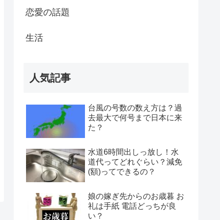
恋愛の話題
生活
人気記事
台風の号数の数え方は？過
去最大で何号まで日本に来
た？
水道6時間出しっ放し！水
道代ってどれぐらい？減免
(額)ってできるの？
娘の嫁ぎ先からのお歳暮 お
礼は手紙 電話どっちが良
い？