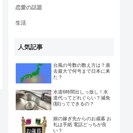
恋愛の話題
生活
人気記事
台風の号数の数え方は？過
去最大で何号まで日本に来
た？
水道6時間出しっ放し！水
道代ってどれぐらい？減免
(額)ってできるの？
娘の嫁ぎ先からのお歳暮 お
礼は手紙 電話どっちが良
い？