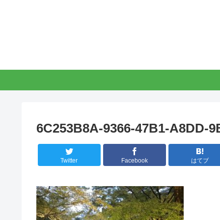
6C253B8A-9366-47B1-A8DD-
Twitter
Facebook
はてブ