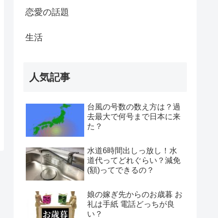
恋愛の話題
生活
人気記事
台風の号数の数え方は？過
去最大で何号まで日本に来
た？
水道6時間出しっ放し！水
道代ってどれぐらい？減免
(額)ってできるの？
娘の嫁ぎ先からのお歳暮 お
礼は手紙 電話どっちが良
い？