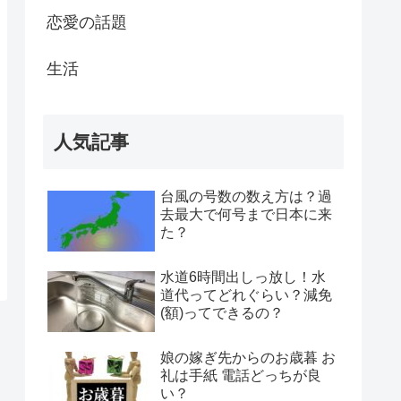
恋愛の話題
生活
人気記事
台風の号数の数え方は？過
去最大で何号まで日本に来
た？
水道6時間出しっ放し！水
道代ってどれぐらい？減免
(額)ってできるの？
娘の嫁ぎ先からのお歳暮 お
礼は手紙 電話どっちが良
い？