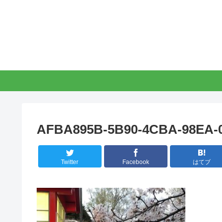
AFBA895B-5B90-4CBA-98EA-
Twitter
Facebook
はてブ