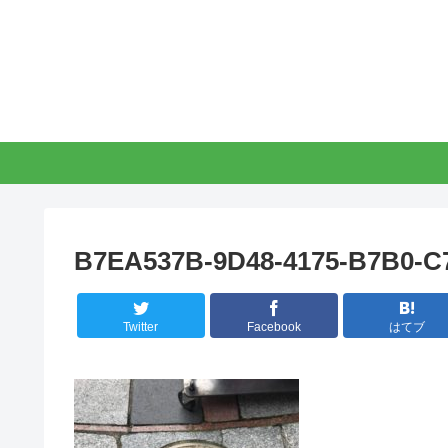
B7EA537B-9D48-4175-B7B0-
Twitter
Facebook
はてブ