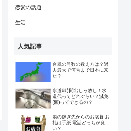
恋愛の話題
生活
人気記事
台風の号数の数え方は？過
去最大で何号まで日本に来
た？
水道6時間出しっ放し！水
道代ってどれぐらい？減免
(額)ってできるの？
娘の嫁ぎ先からのお歳暮 お
礼は手紙 電話どっちが良
い？