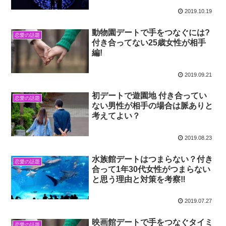
2019.10.19
動物園デートで手をつなぐには?
恋愛の話題
付き合ってない25歳女性が相手
編!
2019.09.21
初デートで遊園地 付き合ってい
恋愛の話題
ない男性が相手の場合は脈ありと
考えてよい？
2019.08.23
水族館デートはつまらない？付き
恋愛の話題
合って1年30代女性がつまらない
と思う理由と対策を考察‼
2019.07.27
映画館デートで手をつなぐタイミ
恋愛の話題