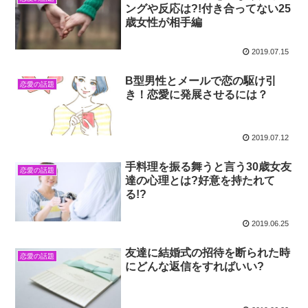
ングや反応は?!付き合ってない25
歳女性が相手編
2019.07.15
B型男性とメールで恋の駆け引
恋愛の話題
き！恋愛に発展させるには？
2019.07.12
手料理を振る舞うと言う30歳女友
恋愛の話題
達の心理とは?好意を持たれて
る!?
2019.06.25
友達に結婚式の招待を断られた時
恋愛の話題
にどんな返信をすればいい?