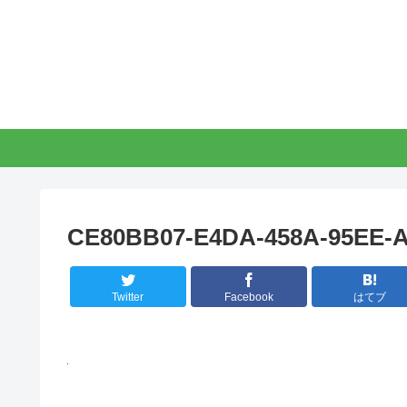
CE80BB07-E4DA-458A-95EE-
Twitter
Facebook
はてブ