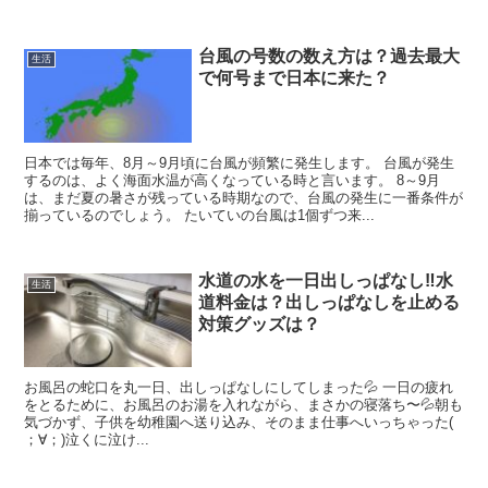
台風の号数の数え方は？過去最大
生活
で何号まで日本に来た？
日本では毎年、8月～9月頃に台風が頻繁に発生します。 台風が発生
するのは、よく海面水温が高くなっている時と言います。 8～9月
は、まだ夏の暑さが残っている時期なので、台風の発生に一番条件が
揃っているのでしょう。 たいていの台風は1個ずつ来...
水道の水を一日出しっぱなし‼水
生活
道料金は？出しっぱなしを止める
対策グッズは？
お風呂の蛇口を丸一日、出しっぱなしにしてしまった💦 一日の疲れ
をとるために、お風呂のお湯を入れながら、まさかの寝落ち〜💦朝も
気づかず、子供を幼稚園へ送り込み、そのまま仕事へいっちゃった(
；∀；)泣くに泣け...