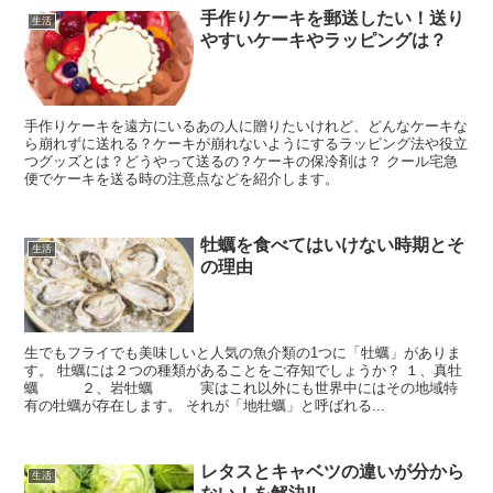
手作りケーキを郵送したい！送り
生活
やすいケーキやラッピングは？
手作りケーキを遠方にいるあの人に贈りたいけれど、どんなケーキな
ら崩れずに送れる？ケーキが崩れないようにするラッピング法や役立
つグッズとは？どうやって送るの？ケーキの保冷剤は？ クール宅急
便でケーキを送る時の注意点などを紹介します。
牡蠣を食べてはいけない時期とそ
生活
の理由
生でもフライでも美味しいと人気の魚介類の1つに「牡蠣」がありま
す。 牡蠣には２つの種類があることをご存知でしょうか？ １、真牡
蠣 ２、岩牡蠣 実はこれ以外にも世界中にはその地域特
有の牡蠣が存在します。 それが「地牡蠣」と呼ばれる...
レタスとキャベツの違いが分から
生活