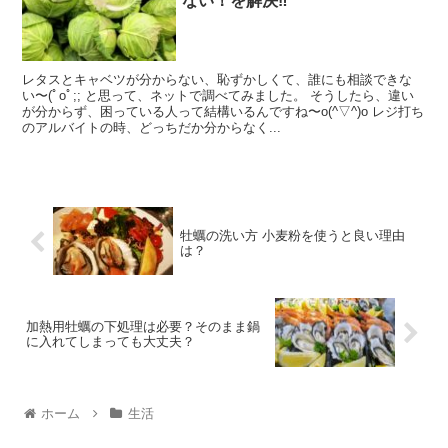
ない！を解決‼
レタスとキャベツが分からない、恥ずかしくて、誰にも相談できな
い〜(ﾟoﾟ;; と思って、ネットで調べてみました。 そうしたら、違い
が分からず、困っている人って結構いるんですね〜o(^▽^)o レジ打ち
のアルバイトの時、どっちだか分からなく...
牡蠣の洗い方 小麦粉を使うと良い理由
は？
加熱用牡蠣の下処理は必要？そのまま鍋
に入れてしまっても大丈夫？
ホーム
生活